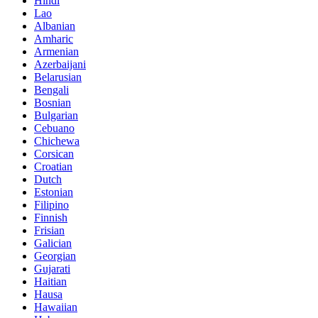
Hindi
Lao
Albanian
Amharic
Armenian
Azerbaijani
Belarusian
Bengali
Bosnian
Bulgarian
Cebuano
Chichewa
Corsican
Croatian
Dutch
Estonian
Filipino
Finnish
Frisian
Galician
Georgian
Gujarati
Haitian
Hausa
Hawaiian