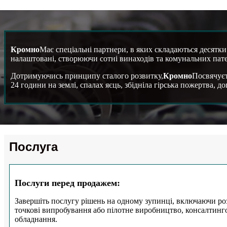
Кромно
Має спеціальні партнери, в яких складаються десятки 
налаштовані, створюючи сотні винаходів та комунальних пате
Дотримуючись принципу сталого розвитку,
Кромно
Посвячуєт
24 години на землі, спалах яєць, збідніла гірська пожертва, 
Послуга
Послуги перед продажем:
Завершіть послугу рішень на одному зупинці, включаючи ро
точкові випробування або пілотне виробництво, консалтинго
обладнання.