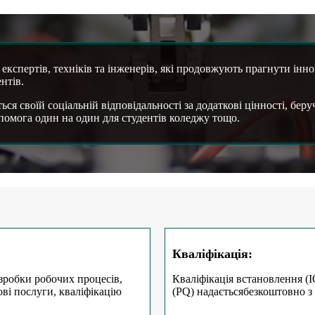
експертів, техніків та інженерів, які продовжують прагнути інно
нтів.
ься своїй соціальній відповідальності за додаткові цінності, беру
допомога один на один для студентів коледжу тощо.
Кваліфікація:
зробки робочих процесів,
Кваліфікація встановлення (IQ
ві послуги, кваліфікацію
(PQ) надається
безкоштовно з