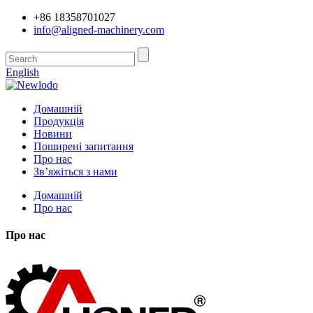
+86 18358701027
info@aligned-machinery.com
English
Домашній
Продукція
Новини
Поширені запитання
Про нас
Зв’яжіться з нами
Домашній
Про нас
Про нас