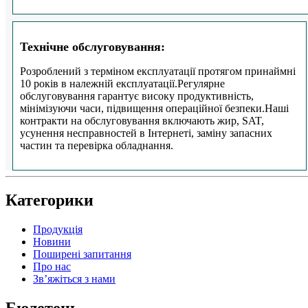
Технічне обслуговування:
Розроблений з терміном експлуатації протягом принаймні
10 років в належній експлуатації.
Регулярне
обслуговування гарантує високу продуктивність,
мінімізуючи часи, підвищення операційної безпеки.
Наші
контракти на обслуговування включають жир, SAT,
усунення несправностей в Інтернеті, заміну запасних
частин та перевірка обладнання.
Категорики
Продукція
Новини
Поширені запитання
Про нас
Зв’яжіться з нами
Бюлетень