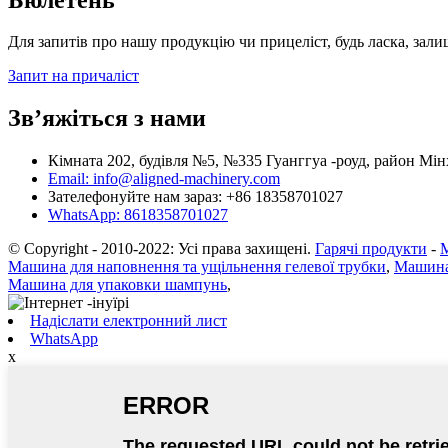
Для запитів про нашу продукцію чи прицеліст, будь ласка, зали
Запит на причаліст
Зв’яжіться з нами
Кімната 202, будівля №5, №335 Гуанггуа -роуд, район Мі
Email: info@aligned-machinery.com
Зателефонуйте нам зараз: +86 18358701027
WhatsApp: 8618358701027
© Copyright - 2010-2022: Усі права захищені.
Гарячі продукти
-
Машина для наповнення та ущільнення гелевої трубки
,
Машина
Машина для упаковки шампунь
,
Надіслати електронний лист
WhatsApp
x