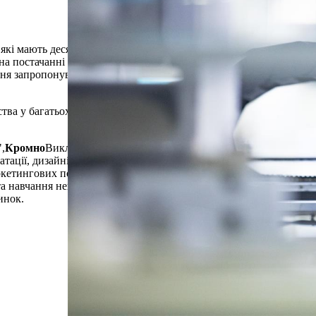
які мають десятиліття досвіду в галузі машин. З
на постачанні високоякісної упаковки (наприклад,
ення запропонувати найкращі послуги всім поважним
ва у багатьох країнах і вийшов на ринки хімічної,
",
Кромно
Викладіть нашу цінність якості та послуг у
атації, дизайні, пропозиції щодо рішення,
аркетингових послуг. Компанія продовжує
 та навчання невгамовно, отримуючи акредитацію та
инок.