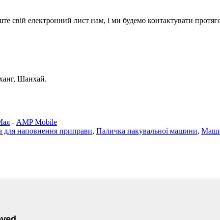
ште свій електронний лист нам, і ми будемо контактувати протяг
нханг, Шанхай.
Мая
-
AMP Mobile
 для наповнення приправи
,
Паличка пакувальної машини
,
Маши