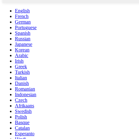
English
French
German
Portuguese
Spanish
Russian
Japanese
Korean
Arabic
Irish
Greek
Turkish
Italian
Danish
Romanian
Indonesian
Czech
Afrikaans
Swedish
Polish
Basque
Catalan
Esperanto