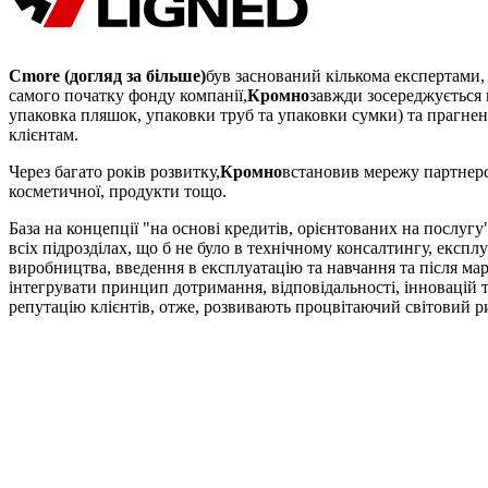
Cmore (догляд за більше)
був заснований кількома експертами, 
самого початку фонду компанії,
Кромно
завжди зосереджується 
упаковка пляшок, упаковки труб та упаковки сумки) та прагн
клієнтам.
Через багато років розвитку,
Кромно
встановив мережу партнерст
косметичної, продукти тощо.
База на концепції "на основі кредитів, орієнтованих на послугу
всіх підрозділах, що б не було в технічному консалтингу, експлу
виробництва, введення в експлуатацію та навчання та після м
інтегрувати принцип дотримання, відповідальності, інновацій
репутацію клієнтів, отже, розвивають процвітаючий світовий р