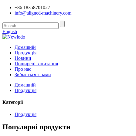
+86 18358701027
info@aligned-machinery.com
English
Домашній
Продукція
Новини
Поширені запитання
Про нас
Зв’яжіться з нами
Домашній
Продукція
Категорії
Продукція
Популярні продукти