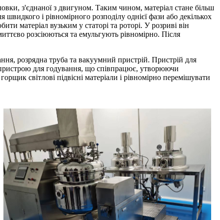
вки, з'єднаної з двигуном. Таким чином, матеріал стане більш
я швидкого і рівномірного розподілу однієї фази або декількох
ити матеріал вузьким у статорі та роторі. У розриві він
миттєво розсіюються та емульгують рівномірно. Після
ння, розрядна труба та вакуумний пристрій. Пристрій для
 пристрою для годування, що співпрацює, утворюючи
орщик світлові підвісні матеріали і рівномірно перемішувати