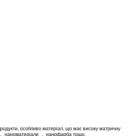
продукти, особливо матеріал, що має високу матричну
ель ， наноматеріали ， нанофарба тощо.