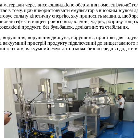
матеріали через високошвидкісне обертання гомогенізуючої голо
гає в тому, щоб використовувати емульгатор з високим зсувом дл
стовує сильну кінетичну енергію, яку приносить машина, щоб зроб
іновані ефекти відцентрового видавлення, ударів, розриву тощо 
окоякісні продукти без бульбашок, делікатних та стабільних.
 ворушіння, ворушіння двигуна, ворушіння, пристрій для годува
 а вакуумний пристрій продукту підключений до вищезгаданого
истецтвом, вакуумний емульгатор може безпосередньо додати в г