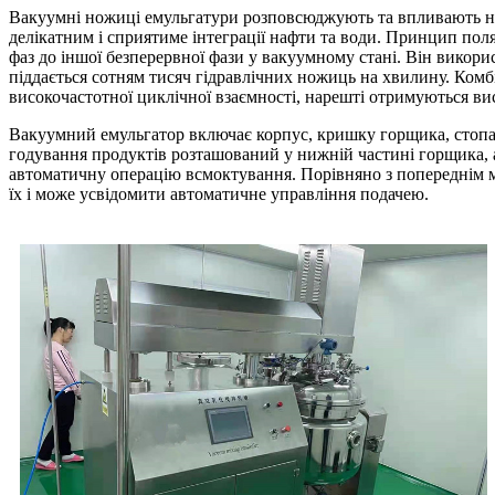
Вакуумні ножиці емульгатури розповсюджують та впливають на 
делікатним і сприятиме інтеграції нафти та води. Принцип поля
фаз до іншої безперервної фази у вакуумному стані. Він викори
піддається сотням тисяч гідравлічних ножиць на хвилину. Комб
високочастотної циклічної взаємності, нарешті отримуються вис
Вакуумний емульгатор включає корпус, кришку горщика, стопа,
годування продуктів розташований у нижній частині горщика,
автоматичну операцію всмоктування. Порівняно з попереднім м
їх і може усвідомити автоматичне управління подачею.