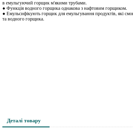
в емульгуючий горщик м'якими трубами.
● Функція водного горщика однакова з нафтовим горщиком.
● Емульсифікують горщик для емульгування продуктів, які смок
та водного горщика.
Деталі товару